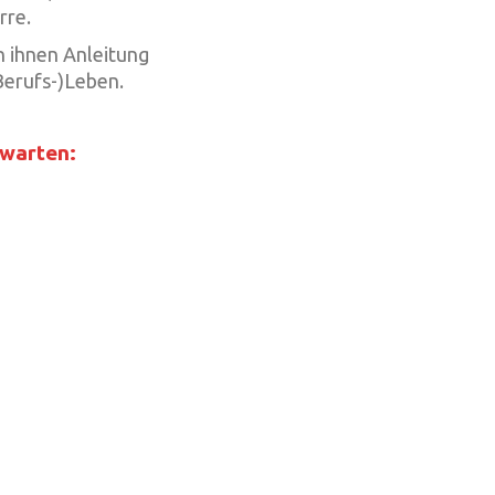
rre.
n ihnen Anleitung
Berufs-)Leben.
rwarten: