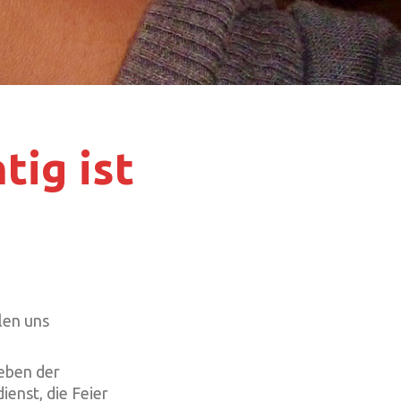
tig ist
n
len uns
neben der
enst, die Feier